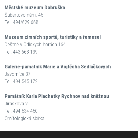
Městské muzeum Dobruška
Šubertovo nám. 45
Tel. 494/629 668
Muzeum zimních sportů, turistiky a řemesel
Deštné v Orlických horách 164
Tel. 443 663 139
Galerie-památník Marie a Vojtěcha Sedláčkových
Javorníce 37
Tel. 494 545 172
Památník Karla Plachetky Rychnov nad kněžnou
Jiráskova 2
Tel. 494 534 450
Ornitologická sbírka