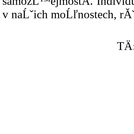
samozĹ™ejmostĂ­. Individu
v naĹˇich moĹľnostech, rĂˇ
TÄ›