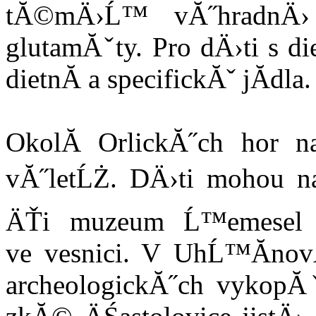
tĂ©mÄ›Ĺ™ vĂ˝hradnÄ› z
glutamĂˇty. Pro dÄ›ti s d
dietnĂ­ a specifickĂˇ jĂ­dla.
OkolĂ­ OrlickĂ˝ch hor na
vĂ˝letĹŻ. DÄ›ti mohou na
ÄŤi muzeum Ĺ™emesel 
ve vesnici. V UhĹ™Ă­n
archeologickĂ˝ch vykopĂ