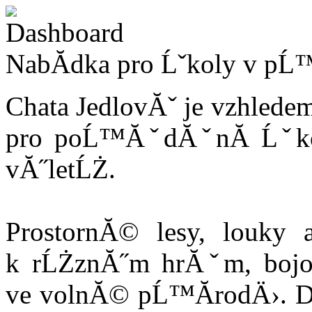
NabĂ­dka pro Ĺˇkoly v pĹ
Chata JedlovĂˇ je vzhlede
pro poĹ™ĂˇdĂˇnĂ­ Ĺˇko
vĂ˝letĹŻ.
ProstornĂ© lesy, louky 
k rĹŻznĂ˝m hrĂˇm, boj
ve volnĂ© pĹ™Ă­rodÄ›. DÄ