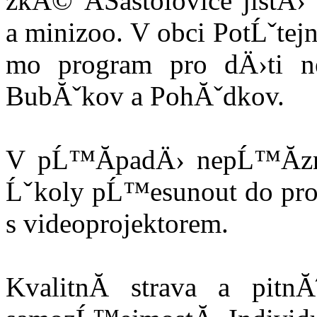
zkĂ© ÄŚastolovice jist
a minizoo. V obci PotĹˇte
mo program pro dÄ›ti n
BubĂˇkov a PohĂˇdkov.
V pĹ™Ă­padÄ› nepĹ™Ă­zn
Ĺˇkoly pĹ™esunout do pro
s videoprojektorem.
KvalitnĂ­ strava a pit