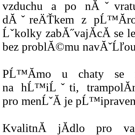
vzduchu a po nĂˇvrat
dĂˇreÄŤkem z pĹ™Ă­ro
Ĺˇkolky zabĂ˝vajĂ­cĂ­ se 
bez problĂ©mu navĂˇĹľou
PĹ™Ă­mo u chaty se 
na hĹ™iĹˇti, trampolĂ
pro menĹˇĂ­ je pĹ™iprave
KvalitnĂ­ jĂ­dlo pro